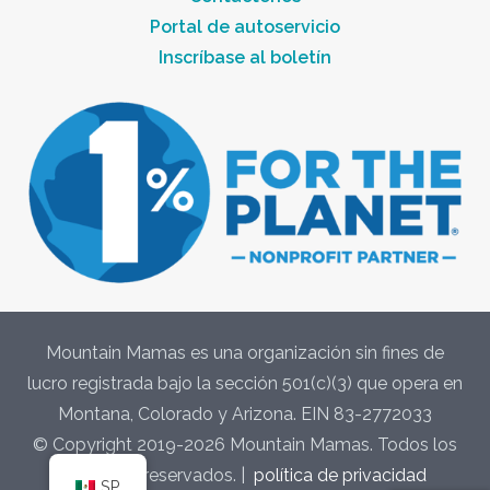
Portal de autoservicio
Inscríbase al boletín
Mountain Mamas es una organización sin fines de
lucro registrada bajo la sección 501(c)(3) que opera en
Montana, Colorado y Arizona. EIN 83-2772033
© Copyright 2019-2026 Mountain Mamas. Todos los
derechos reservados. |
política de privacidad
SP